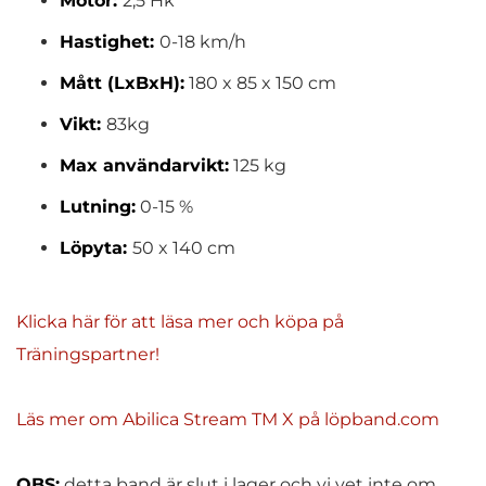
Motor:
2,5 Hk
Hastighet:
0-18 km/h
Mått (LxBxH):
180 x 85 x 150 cm
Vikt:
83kg
Max användarvikt:
125 kg
Lutning:
0-15 %
Löpyta:
50 x 140 cm
Klicka här för att läsa mer och köpa på
Träningspartner!
Läs mer om Abilica Stream TM X på löpband.com
OBS:
detta band är slut i lager och vi vet inte om