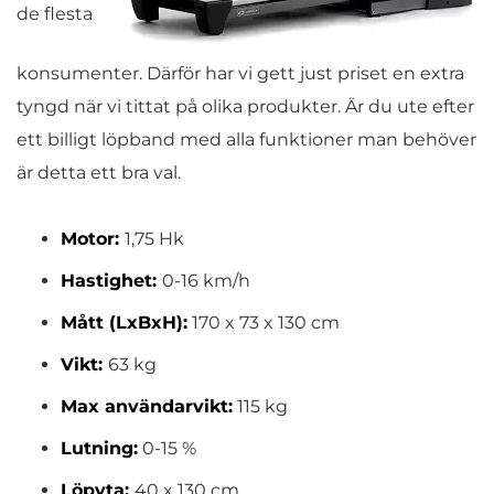
de flesta
konsumenter. Därför har vi gett just priset en extra
tyngd när vi tittat på olika produkter. Är du ute efter
ett billigt löpband med alla funktioner man behöver
är detta ett bra val.
Motor:
1,75 Hk
Hastighet:
0-16 km/h
Mått (LxBxH):
170 x 73 x 130 cm
Vikt:
63 kg
Max användarvikt:
115 kg
Lutning:
0-15 %
Löpyta:
40 x 130 cm