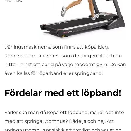
ikoniska
träningsmaskinerna som finns att köpa idag.
Konceptet är lika enkelt som det är genialt och du
hittar minst ett band på varje modernt gym. De kan
även kallas för löparband eller springband.
Fördelar med ett löpband!
Varför ska man då köpa ett löpband, räcker det inte
med att springa utomhus? Både ja och nej. Att
springa utomhus är självklart trevligt och variation