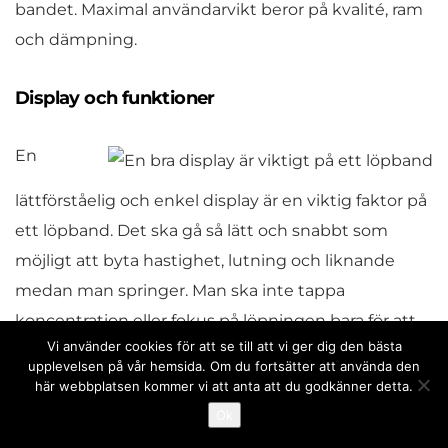
bandet. Maximal användarvikt beror på kvalité, ram
och dämpning.
Display och funktioner
En
lättförståelig och enkel display är en viktig faktor på
ett löpband. Det ska gå så lätt och snabbt som
möjligt att byta hastighet, lutning och liknande
medan man springer. Man ska inte tappa
koncentration eller fokus på löpningen bara för att
Vi använder cookies för att se till att vi ger dig den bästa
man behöver ändra inställningar.
upplevelsen på vår hemsida. Om du fortsätter att använda den
här webbplatsen kommer vi att anta att du godkänner detta.
Vidare är det viktigt att självaste träningsdatorn har
Ok
bra och givande funktioner. Till exempel